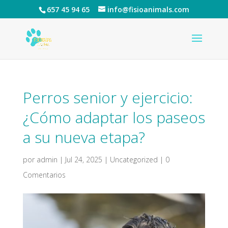
657 45 94 65
info@fisioanimals.com
Perros senior y ejercicio:
¿Cómo adaptar los paseos
a su nueva etapa?
por
admin
|
Jul 24, 2025
|
Uncategorized
|
0
Comentarios