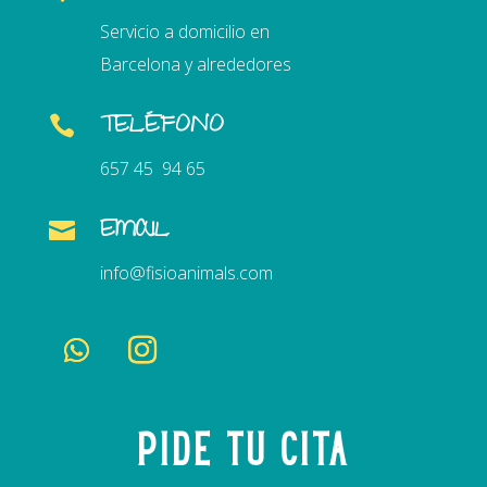
Servicio a domicilio en
Barcelona y alrededores
TELÉFONO

657 45 94 65
EMAIL

info@fisioanimals.com
Pide tu cita