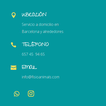
UBICACIÓN

Servicio a domicilio en
Barcelona y alrededores
TELÉFONO

657 45 94 65
EMAIL

info@fisioanimals.com