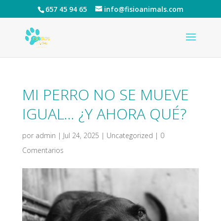
657 45 94 65
info@fisioanimals.com
MI PERRO NO SE MUEVE
IGUAL… ¿Y AHORA QUÉ?
por
admin
|
Jul 24, 2025
|
Uncategorized
|
0
Comentarios