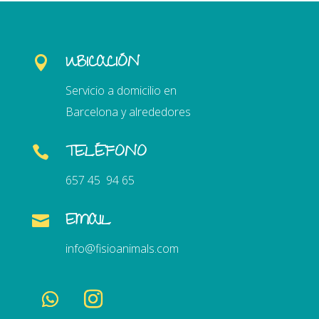
UBICACIÓN

Servicio a domicilio en
Barcelona y alrededores
TELÉFONO

657 45 94 65
EMAIL

info@fisioanimals.com