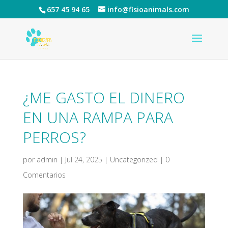
657 45 94 65
info@fisioanimals.com
¿ME GASTO EL DINERO
EN UNA RAMPA PARA
PERROS?
por
admin
|
Jul 24, 2025
|
Uncategorized
|
0
Comentarios