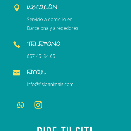
UBICACIÓN

Servicio a domicilio en
Barcelona y alrededores
TELÉFONO

657 45 94 65
EMAIL

info@fisioanimals.com