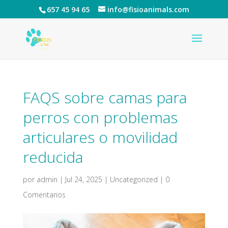
657 45 94 65
info@fisioanimals.com
FAQS sobre camas para
perros con problemas
articulares o movilidad
reducida
por
admin
|
Jul 24, 2025
|
Uncategorized
|
0
Comentarios